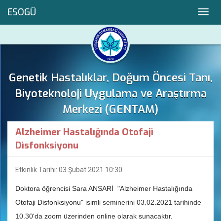
ESOGÜ
Toggl
navig
Genetik Hastalıklar, Doğum Öncesi Tanı,
Biyoteknoloji Uygulama ve Araştırma
Merkezi (GENTAM)
Alzheimer Hastalığında Otofaji
Disfonksiyonu
Etkinlik Tarihi: 03 Şubat 2021 10:30
Doktora öğrencisi Sara ANSARİ
"Alzheimer Hastalığında
Otofaji Disfonksiyonu"
isimli seminerini 03.02.2021 tarihinde
10.30'da zoom üzerinden online olarak sunacaktır.