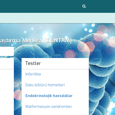
Araştırma Merkezi (GENTAM)
Testler
İnfertilite
Doku kültürü hizmetleri
Endokrinolojik hastalıklar
Malformasyon sendromları