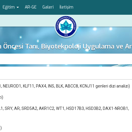
Eğitim
AR-GE
Galeri
İletişim
m Öncesi Tanı, Biyoteknoloji Uygulama ve 
 NEUROD1, KLF11, PAX4, INS, BLK, ABCC8, KCNJ11 genleri dizi analizi)
i)
1, SRY, AR, SRD5A2, AKR1C2, WT1, HSD17B3, HSD3B2, DAX1-NROB1,
i)