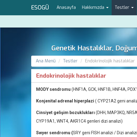
ESOGÜ
Anasayfa
Hakkımızda
Testler
Genetik Hastalıklar, Doğu
Ana Menü
Testler
Endokrinolojik hastalıklar
Endokrinolojik hastalıklar
MODY sendromu
(HNF1A, GCK, HNF1B, HNF4A, PDX1,
Konjenital adrenal hiperplazi
( CYP21A2 geni analiz
Cinsiyet gelişim bozuklukları
(DHH, MAP3KQ, NR5A
CYP19A1, WNT4, AKR1C4 genleri dizi analizi)
Swyer sendromu (
SRY geni FISH analizi / Dizi analiz